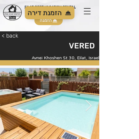
EILAT BEST VACATION RENTAL
הזמנת דירה
הזמנה
< back
VERED
Avnei Khoshen St 30, Eilat, Israel