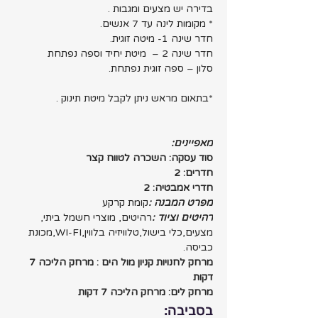
בדירה יש מצעים ומגבות .
* מקומות לינה עד 7 אנשים.
חדר שינה 1- מיטה זוגית.
חדר שינה 2 –  מיטת יחיד וספה נפתחת  
סלון – ספה זוגית נפתחת.
*בתאום מראש ניתן לקבל מיטת תינוק .
מאפיינים:
סוד עסקה: השכרה לטווח קצר
חדרים: 2 
חדרי אמבטיה: 2
מפרט המבנה :
קומת קרקע
רהיטים וציוד :
רהיטים, מוצרי חשמל ביתי, 
מצעים,כלי בישול,טלוויזיה בלווין,WI-FI,מכונת 
כביסה.
מרחק לחנויות קניון מול הים : מרחק הליכה 7 
דקות
מרחק לים: מרחק הליכה 7 דקות
בסביבה: