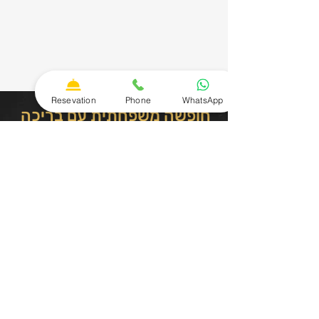
Resevation
Phone
WhatsApp
חופשה משפחתית עם בריכה
באילת קרוב לים
מעוניינים להזמין דירת נופש ? לכל שאלה
התקשרו ל054-7303604
שם פרטי
שם משפחה