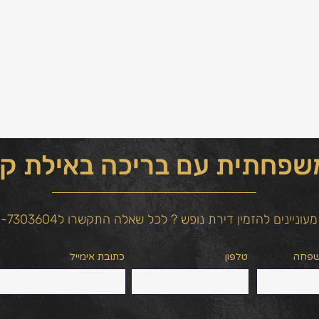
פחתית עם בריכה באילת קר
מעוניינים להזמין דירת נופש ? לכל שאלה התקשרו ל054-7303604
שפחה
טלפון
כתובת אימייל