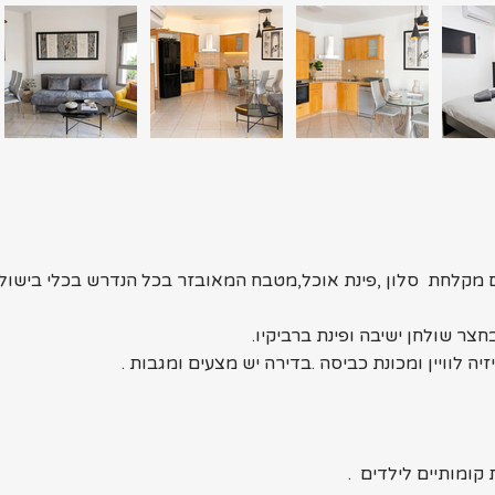
רי שרותים עם מקלחת  סלון ,פינת אוכל,מטבח המאובזר בכל הנדרש בכלי בי
ר שולחן ישיבה ופינת ברביקיו.
יה לוויין ומכונת כביסה .בדירה יש מצעים ומגבות .