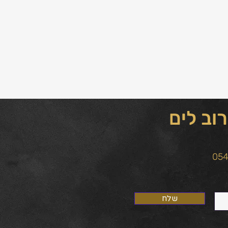
וב לים
שלח