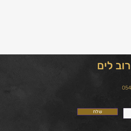
וב לים
שלח