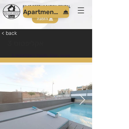
EILAT BEST VACATION RENTAL
Apartment reservation
הזמנה
< back
3 אקליפטוס
משעול האקליפטוס 3, Eilat, Israel