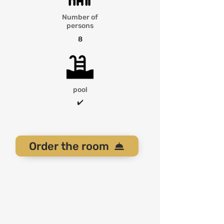
Number of
persons
8
pool
✔️
Order the room