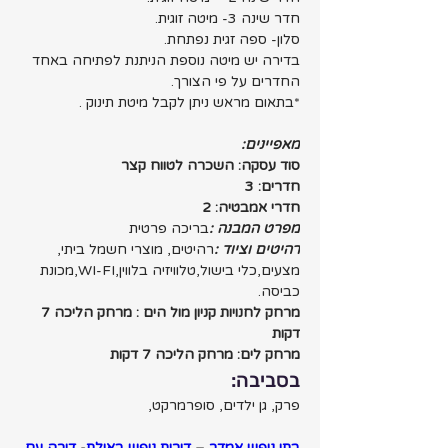
חדר שינה 3- מיטה זוגית.
סלון- ספה זגית נפתחת.
בדירה יש מיטה נוספת הניתנת לפתיחה באחד 
החדרים על פי הצורך.
*בתאום מראש ניתן לקבל מיטת תינוק .
מאפיינים:
סוד עסקה: השכרה לטווח קצר
חדרים: 3 
חדרי אמבטיה: 2
מפרט המבנה :
בריכה פרטית
רהיטים וציוד :
רהיטים, מוצרי חשמל ביתי, 
מצעים,כלי בישול,טלוויזיה בלווין,WI-FI,מכונת 
כביסה.
מרחק לחנויות קניון מול הים : מרחק הליכה 7 
דקות
מרחק לים: מרחק הליכה 7 דקות
בסביבה:
פרק, גן ילדים, סופרמרקט,
בתי נופש אמדר
 – 
דירות נופש באילת
- 
דירה עם 