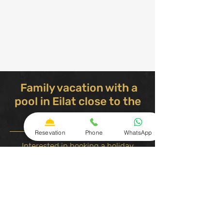
Family vacation with a
pool in Eilat close to the
sea
Resevation
Phone
WhatsApp
Interested in booking a holiday
apartment? For any question, call
054-7303604
First name