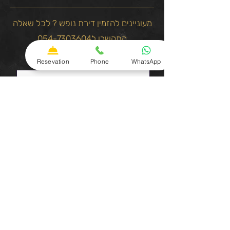
מעוניינים להזמין דירת נופש ? לכל שאלה
התקשרו ל054-7303604
שם פרטי
Resevation
Phone
WhatsApp
שם משפחה
טלפון
כתובת אימייל