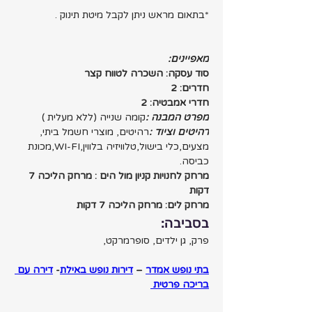
*בתאום מראש ניתן לקבל מיטת תינוק .
מאפיינים:
סוד עסקה: השכרה לטווח קצר
חדרים: 2 
חדרי אמבטיה: 2
מפרט המבנה :
קומה שנייה (ללא מעלית )
רהיטים וציוד :
רהיטים, מוצרי חשמל ביתי, 
מצעים,כלי בישול,טלוויזיה בלווין,WI-FI,מכונת 
כביסה.
מרחק לחנויות קניון מול הים : מרחק הליכה 7 
דקות
מרחק לים: מרחק הליכה 7 דקות
בסביבה:
פרק, גן ילדים, סופרמרקט,
בתי נופש אמדר
 – 
דירות נופש באילת
- 
דירה עם 
בריכה פרטית 