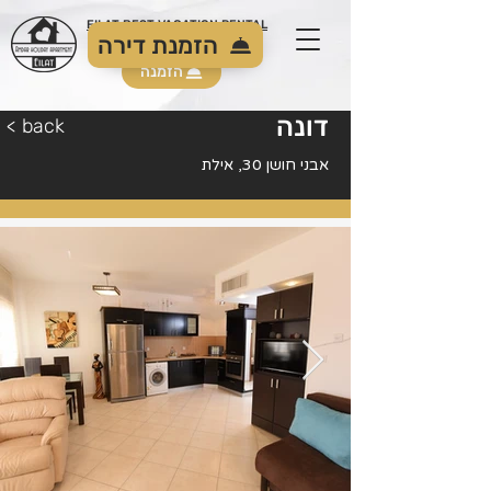
EILAT BEST VACATION RENTAL
הזמנת דירה
הזמנה
דונה
< back
אבני חושן 30, אילת