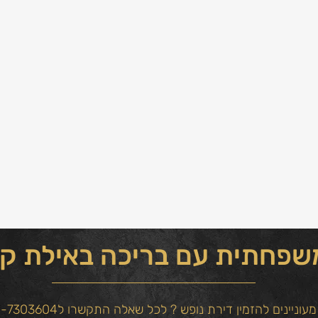
פחתית עם בריכה באילת קר
מעוניינים להזמין דירת נופש ? לכל שאלה התקשרו ל054-7303604