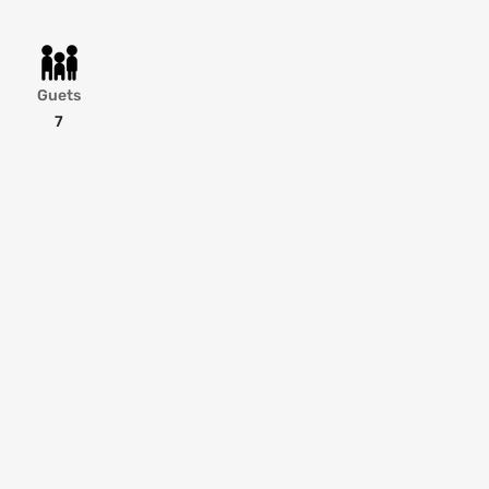
Guets
7