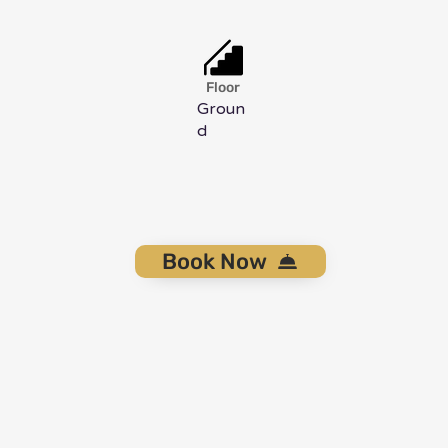
Floor
Groun
d
Book Now