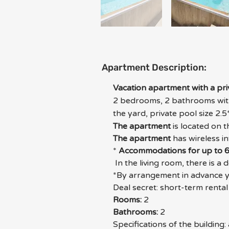
Apartment Description:
Vacation apartment with a pri
2 bedrooms, 2 bathrooms with 
the yard, private pool size 2.5
The apartment
 is located on 
The apartment
 has wireless i
* 
Accommodations for up to 6
 In the living room, there is a
*By arrangement in advance yo
Deal secret: short-term rental
Rooms:
 2 
Bathrooms:
 2 
Specifications of the building: