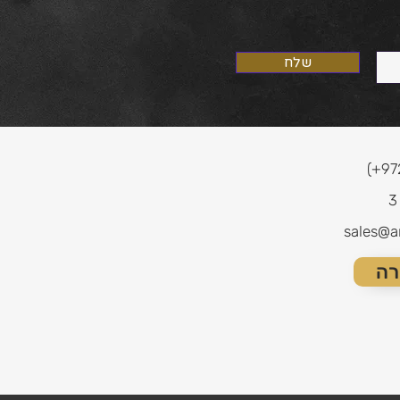
שלח
(+97
sales@a
רה